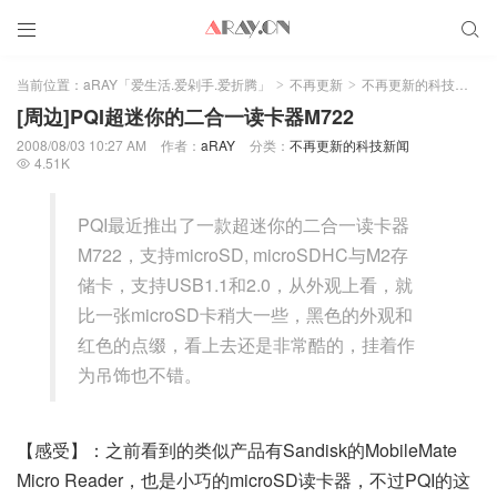


当前位置：
aRAY「爱生活.爱剁手.爱折腾」
不再更新
不再更新的科技新闻
>
>
>
[周边]PQI超迷你的二合一读卡器M722
2008/08/03 10:27 AM
作者：
aRAY
分类：
不再更新的科技新闻
4.51K

PQI最近推出了一款超迷你的二合一读卡器
M722­，支持microSD, microSDHC与M2存
储卡，支持USB1.1和2.0，从外观上看，就
比一张microSD卡稍大一些，黑色的外观和
红色的点缀，看上去还是非常酷的，挂着作
为吊饰也不错。
【感受】：之前看到的类似产品有Sandisk的MobileMate
Micro Reader，也是小巧的microSD读卡器，不过PQI的这