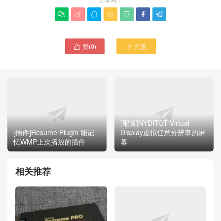







赞(
0
)
打赏


[配置]NYDITOT Virtual
[插件]Resume Plugin 能记
Display虚拟任意分辨率的屏
忆WMP上次播放的插件
幕
相关推荐