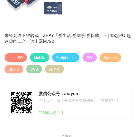
未经允许不得转载：
aRAY「爱生活.爱剁手.爱折腾」
»
[周边]PQI超
迷你的二合一读卡器M722
microSD
Mobile
Peripherals
PQI
Sandisk
SDHC
USB
读卡器
微信公众号：araycn
关注我们，每天分享更多有趣的事儿，有趣有料！
93289人已关注
分享到：