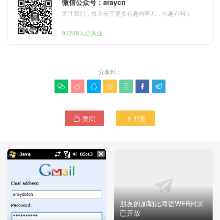
微信公众号：araycn
关注我们，每天分享更多有趣的事儿，有趣有料！
93289人已关注
分享到：







赞(
0
)
打赏


朋友的加勒比海盗WEB封测
已开放