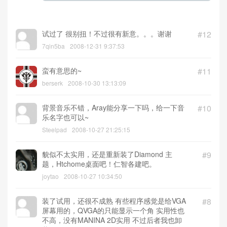
试过了 很别扭！不过很有新意。。。谢谢
#12
7qin5ba
2008-12-31 9:37:53
蛮有意思的~
#11
berserk
2008-10-30 13:13:09
背景音乐不错，Aray能分享一下吗，给一下音
#10
乐名字也可以~
Steelpad
2008-10-27 21:25:15
貌似不太实用，还是重新装了Diamond 主
#9
题，Htchome桌面吧！仁智各建吧。
joytao
2008-10-27 10:34:50
装了试用，还很不成熟 有些程序感觉是给VGA
#8
屏幕用的，QVGA的只能显示一个角 实用性也
不高，没有MANINA 2D实用 不过后者我也卸