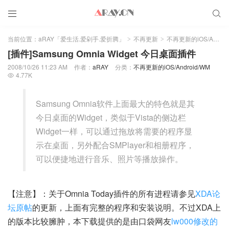


当前位置：
aRAY「爱生活.爱剁手.爱折腾」
不再更新
不再更新的iOS/Android/WM
>
>
[插件]Samsung Omnia Widget 今日桌面插件
2008/10/26 11:23 AM
作者：
aRAY
分类：
不再更新的iOS/Android/WM
4.77K

Samsung Omnia软件上面最大的特色就是其
今日桌面的Widget，类似于Vista的侧边栏
Widget一样，可以通过拖放将需要的程序显
示在桌面，另外配合SMPlayer和相册程序，
可以便捷地进行音乐、照片等播放操作。
【注意】：关于Omnia Today插件的所有进程请参见
XDA论
坛原帖
的更新，上面有完整的程序和安装说明。不过XDA上
的版本比较臃肿，本下载提供的是由口袋网友
lw000修改的