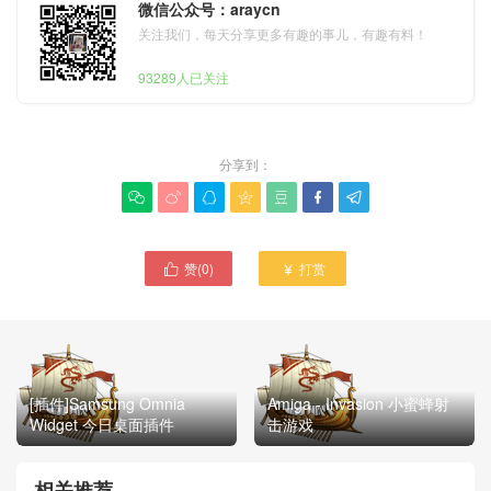
微信公众号：araycn
关注我们，每天分享更多有趣的事儿，有趣有料！
93289人已关注
分享到：







赞(
0
)
打赏


[插件]Samsung Omnia
Amiga - Invasion 小蜜蜂射
Widget 今日桌面插件
击游戏
相关推荐