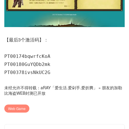
【最后3个激活码】：
PT00174bqwrfcKoA
PT00180GuYQDb2mk
PT00378ivsNkUC2G
未经允许不得转载：
aRAY「爱生活.爱剁手.爱折腾」
»
朋友的加勒
比海盗WEB封测已开放
Web Game