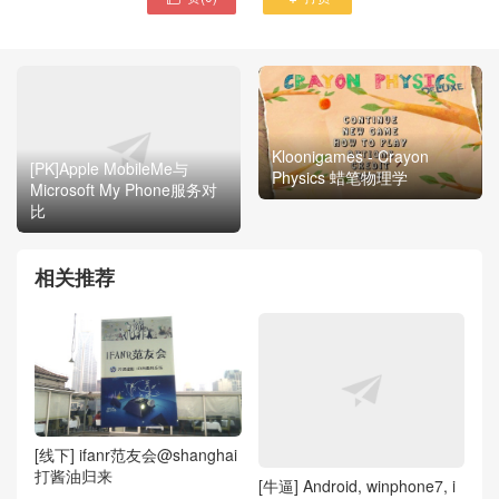
Kloonigames - Crayon
[PK]Apple MobileMe与
Physics 蜡笔物理学
Microsoft My Phone服务对
比
相关推荐
[线下] ifanr范友会@shanghai
打酱油归来
[牛逼] Android, winphone7, i