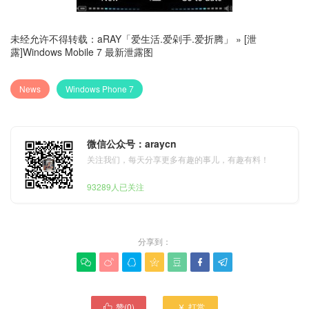
未经允许不得转载：
aRAY「爱生活.爱剁手.爱折腾」
»
[泄
露]Windows Mobile 7 最新泄露图
News
Windows Phone 7
微信公众号：araycn
关注我们，每天分享更多有趣的事儿，有趣有料！
93289人已关注
分享到：







赞(
0
)
打赏

