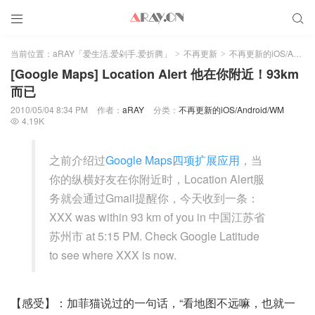


当前位置：
aRAY「爱生活.爱剁手.爱折腾」
不再更新
不再更新的iOS/Android/WM
>
>
[Google Maps] Location Alert 他在你附近！93km
而已
2010/05/04 8:34 PM
作者：
aRAY
分类：
不再更新的iOS/Android/WM
4.19K

之前介绍过
Google Maps四项扩展应用
，当
你的纵横好友在你附近时，Location Alert服
务就会通过Gmail提醒你，今天收到一条：
XXX was within 93 km of you in 中国江苏省
苏州市 at 5:15 PM. Check Google Latitude
to see where XXX is now.
【感受】：加菲猫说过的一句话，“看地图不远嘛，也就一