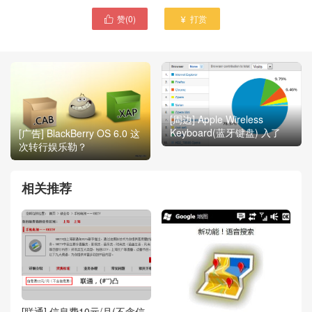
赞(
0
)
打赏


[周边] Apple Wireless
Keyboard(蓝牙键盘) 入了
[广告] BlackBerry OS 6.0 这
次转行娱乐勒？
相关推荐
[联通] 信息费10元/月(不含信