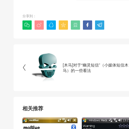
分享到：







[木马]对于“幽灵短信”（小媒体短信木

马）的一些看法
相关推荐