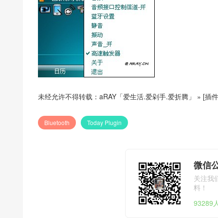
未经允许不得转载：
aRAY「爱生活.爱剁手.爱折腾」
»
[插
Bluetooth
Today Plugin
微信公
关注我
料！
9328