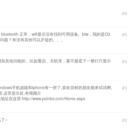
#6
tooth 正常，wifi显示没有找到可用设备。btw，我的是O2
#5
是系统问题？有没有其他可以歹徒的。。。
增加其他功能的，比如重启，关机等，要不最底下一整行只显示
#4
dows手机就能和iphone有一拼了,喜欢尝鲜的朋友都来试试啊,
#3
面,这里是出处,有视频介
下载地址在这里:http://www.pointui.com/Home.aspx
品了~
#2