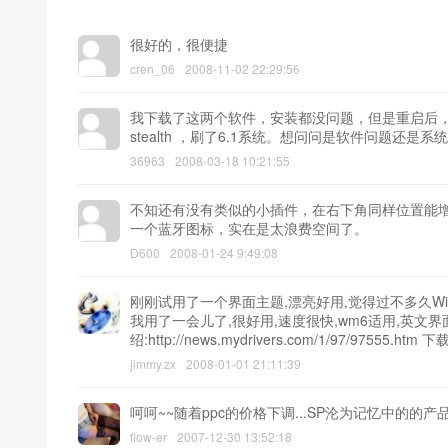
很好的，很便捷
cren_06
2008-11-02 22:29:56
我下载了这两个软件，安装都没问题，但是重启后，blue
stealth ，刷了6.1系统。想问问是软件问题还
36963
2008-03-18 10:21:55
不知还有没有类似的小插件，在右下角同样位置能
一个蓝牙图标，实在是太浪费空间了。
D600
2008-01-24 9:49:08
刚刚试用了一个界面主题,漂亮好用,觉得过不多久Win
我用了一会儿了,很好用,速度很快,wm6适用,英文界
绍:http://news.mydrivers.com/1/97/97555.htm 
jimmy.zx
2008-01-01 21:11:39
呵呵~~随着ppc的价格下调...SP沦为记忆中的的产
flow-er
2007-12-30 13:52:18