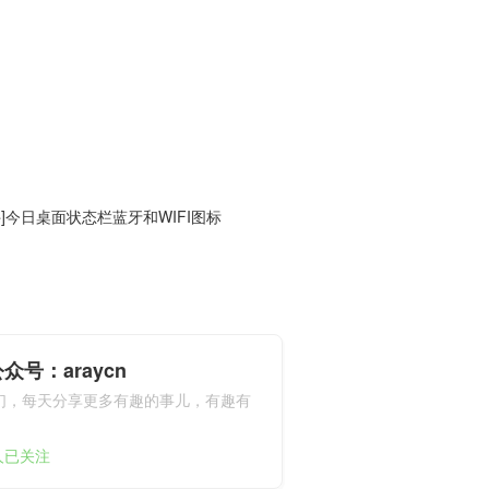
件]今日桌面状态栏蓝牙和WIFI图标
众号：araycn
们，每天分享更多有趣的事儿，有趣有
9人已关注