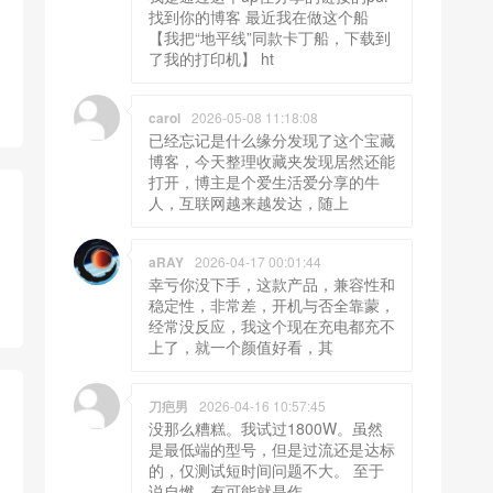
找到你的博客 最近我在做这个船
【我把“地平线”同款卡丁船，下载到
了我的打印机】 ht
carol
2026-05-08 11:18:08
已经忘记是什么缘分发现了这个宝藏
博客，今天整理收藏夹发现居然还能
打开，博主是个爱生活爱分享的牛
人，互联网越来越发达，随上
aRAY
2026-04-17 00:01:44
幸亏你没下手，这款产品，兼容性和
稳定性，非常差，开机与否全靠蒙，
经常没反应，我这个现在充电都充不
上了，就一个颜值好看，其
刀疤男
2026-04-16 10:57:45
没那么糟糕。我试过1800W。虽然
是最低端的型号，但是过流还是达标
的，仅测试短时间问题不大。 至于
说自燃，有可能就是作