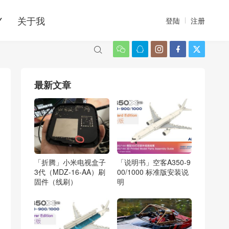
Y
关于我
登陆
注册






最新文章
「折腾」小米电视盒子
「说明书」空客A350-9
3代（MDZ-16-AA）刷
00/1000 标准版安装说
固件（线刷）
明