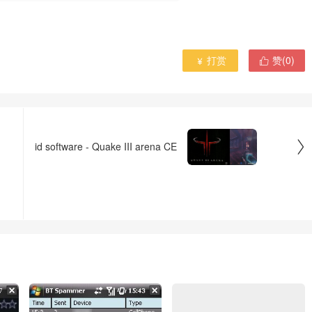
打赏
赞(
0
)



id software - Quake III arena CE