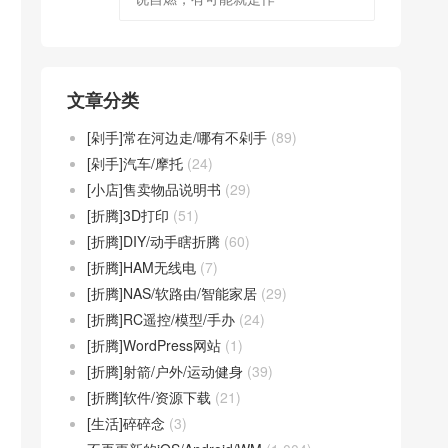
文章分类
[剁手]常在河边走/哪有不剁手
(89)
[剁手]汽车/摩托
(24)
[小店]售卖物品说明书
(29)
[折腾]3D打印
(51)
[折腾]DIY/动手瞎折腾
(60)
[折腾]HAM无线电
(7)
[折腾]NAS/软路由/智能家居
(29)
[折腾]RC遥控/模型/手办
(24)
[折腾]WordPress网站
(1)
[折腾]射箭/户外/运动健身
(39)
[折腾]软件/资源下载
(21)
[生活]碎碎念
(3)