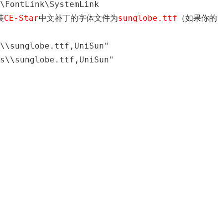
\FontLink\SystemLink
装
CE-Star
中文补丁的字体文件为
sunglobe.ttf
（如果你的
\\sunglobe.ttf,UniSun"
s\\sunglobe.ttf,UniSun"