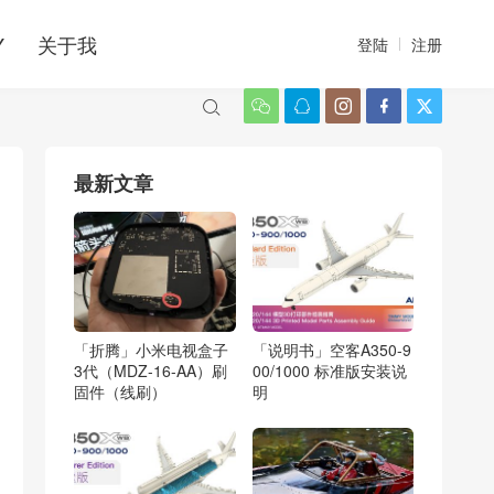
Y
关于我
登陆
注册






最新文章
「折腾」小米电视盒子
「说明书」空客A350-9
3代（MDZ-16-AA）刷
00/1000 标准版安装说
固件（线刷）
明