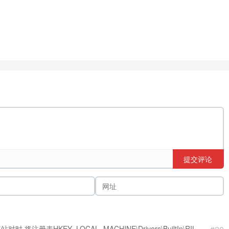
提交评论
表HKEY_LOCAL_MACHINE\Drivers\BuiltIn\RIL