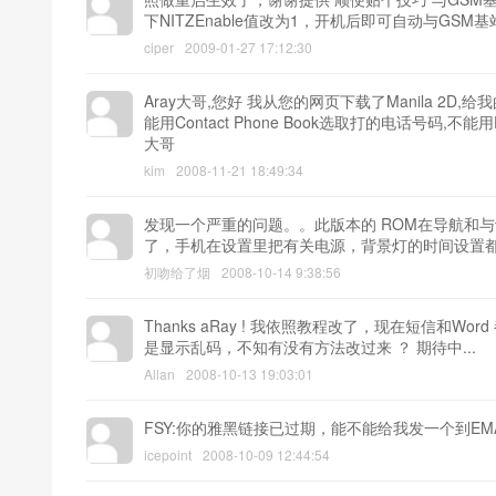
下NITZEnable值改为1，开机后即可自动与G
ciper
2009-01-27 17:12:30
Aray大哥,您好 我从您的网页下载了Manila 2D,
能用Contact Phone Book选取打的电话号码,
大哥
kim
2008-11-21 18:49:34
发现一个严重的问题。。此版本的 ROM在导航和
了，手机在设置里把有关电源，背景灯的时间设置
初吻给了烟
2008-10-14 9:38:56
Thanks aRay ! 我依照教程改了，现在短信和W
是显示乱码，不知有没有方法改过来 ？ 期待中...
Allan
2008-10-13 19:03:01
FSY:你的雅黑链接已过期，能不能给我发一个到EMA
icepoint
2008-10-09 12:44:54