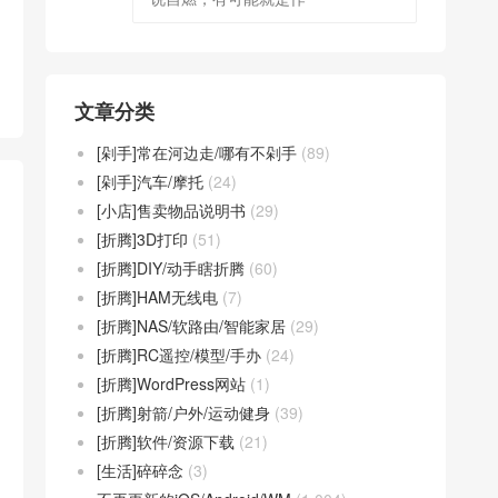
文章分类
[剁手]常在河边走/哪有不剁手
(89)
[剁手]汽车/摩托
(24)
[小店]售卖物品说明书
(29)
[折腾]3D打印
(51)
[折腾]DIY/动手瞎折腾
(60)
[折腾]HAM无线电
(7)
[折腾]NAS/软路由/智能家居
(29)
[折腾]RC遥控/模型/手办
(24)
[折腾]WordPress网站
(1)
[折腾]射箭/户外/运动健身
(39)
[折腾]软件/资源下载
(21)
[生活]碎碎念
(3)