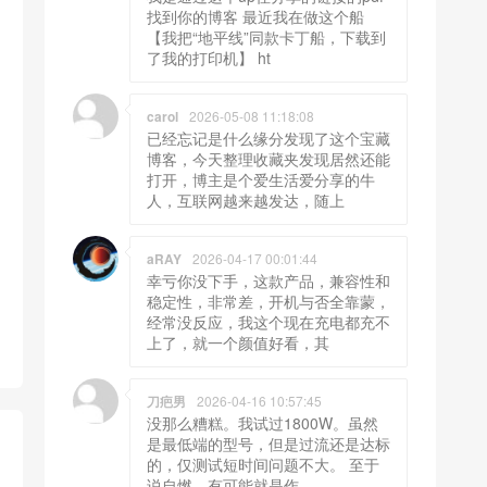
找到你的博客 最近我在做这个船
【我把“地平线”同款卡丁船，下载到
了我的打印机】 ht
carol
2026-05-08 11:18:08
已经忘记是什么缘分发现了这个宝藏
博客，今天整理收藏夹发现居然还能
打开，博主是个爱生活爱分享的牛
人，互联网越来越发达，随上
aRAY
2026-04-17 00:01:44
幸亏你没下手，这款产品，兼容性和
稳定性，非常差，开机与否全靠蒙，
经常没反应，我这个现在充电都充不
上了，就一个颜值好看，其
刀疤男
2026-04-16 10:57:45
没那么糟糕。我试过1800W。虽然
是最低端的型号，但是过流还是达标
的，仅测试短时间问题不大。 至于
说自燃，有可能就是作