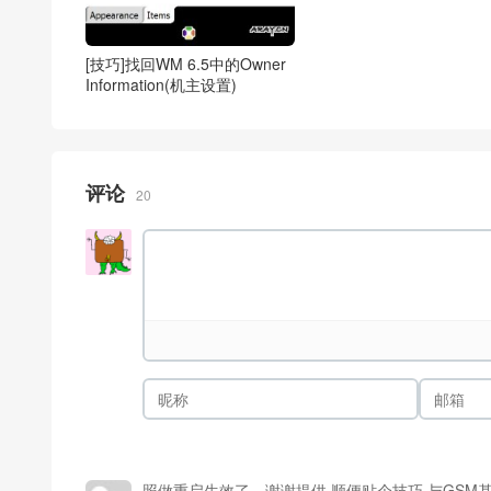
[技巧]找回WM 6.5中的Owner
Information(机主设置)
评论
20
照做重启生效了，谢谢提供 顺便贴个技巧 与GSM基站对时 将注册