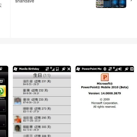
shahdave
实