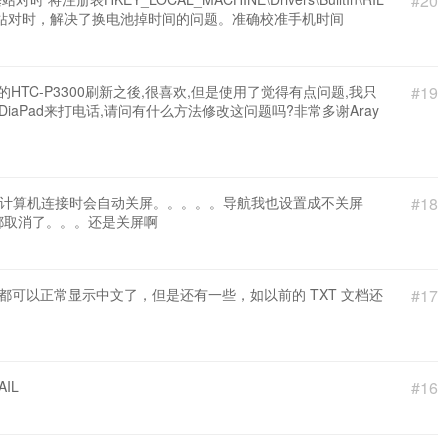
#20
SM基站对时，解决了换电池掉时间的问题。准确校准手机时间
给我的HTC-P3300刷新之後,很喜欢,但是使用了觉得有点问题,我只
#19
不能用DiaPad来打电话,请问有什么方法修改这问题吗?非常多谢Aray
与计算机连接时会自动关屏。。。。。导航我也设置成不关屏
#18
都取消了。。。还是关屏啊
ord 都可以正常显示中文了，但是还有一些，如以前的 TXT 文档还
#17
IL
#16