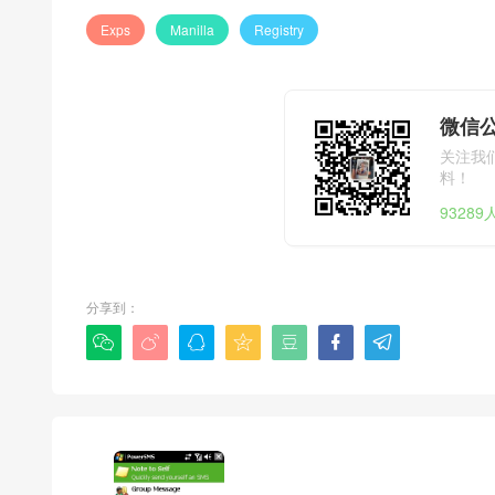
Exps
Manilla
Registry
微信公
关注我
料！
9328
分享到：






