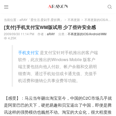


当前位置：
aRAY「爱生活.爱剁手.爱折腾」
不再更新
不再更新的iOS/Android/WM
>
>
[支付]手机支付宝WM版试用 少了些许安全感
2009/09/30 11:14 PM
作者：
aRAY
分类：
不再更新的iOS/Android/WM
4.25K

手机支付宝
是支付宝针对手机推出的客户端
软件，此次推出的Windows Mobile 版客户
端主要包括向他人付款、帐户余额和交易明
细查询、通过手机短信或卡通充值、充值手
机话费和缴纳公共事业费等功能。
【感受】：马云当年砸出淘宝至今，中国的C2C市场几乎就
是阿里巴巴的天下，硬把易趣和贝宝逼出了中国，即便是腾
讯这样的强势模仿也巍然不动。淘宝的大众化，很大程度推