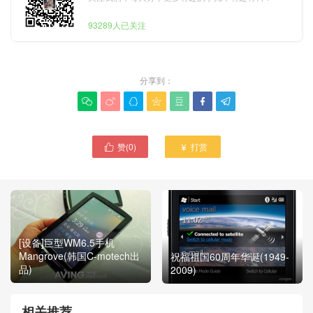
93289人已关注
分享到：







赞(
0
)
打赏


[设备]巨型WM6.5手机
Mangrove(韩国C-motech出
祝福祖国60周年华诞(1949-
品)
2009)
相关推荐