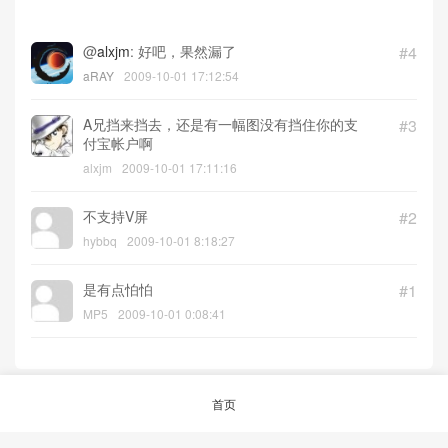
@
alxjm
: 好吧，果然漏了
#4
aRAY
2009-10-01 17:12:54
A兄挡来挡去，还是有一幅图没有挡住你的支
#3
付宝帐户啊
alxjm
2009-10-01 17:11:16
不支持V屏
#2
hybbq
2009-10-01 8:18:27
是有点怕怕
#1
MP5
2009-10-01 0:08:41
首页
© 2026
aRAY「爱生活.爱剁手.爱折腾」
沪ICP备12047240号-1
沪公网安备